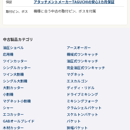
アタッチメントメーカーTAGUCHIの安心3カ月保証
保証
機種に合う中古の取付ピン、ボスを付属
取付ピン、ボス
中古製品カテゴリ
油圧ショベル
アースオーガー
応用機
機械式ワンキャッチ
ツインカッター
油圧式ワンキャッチ
シングルカッター
完全油圧式ワンキャッチ
ツイン大割機
マグネット
シングル大割機
エスカルゴン
大割カッター
ディディ・リドル
小割機
ドライブミキシング
マグネット小割機
ミキシングフォーク
シャー
クラムシェルバケット
エコカッター
スケルトンバケット
GABオールブレイド
バケット
木材カッター
狭幅バケット