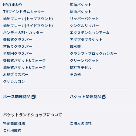
HRひまわり
広幅バケット
THツインドラムカッター
法面バケット
油圧ブレーカ(トップマウント)
リッパーバケット
油圧ブレーカ(サイドマウント)
シングルリッパー
ハンディ大割・カッター
エクステンションアーム
機械式グラスパー
アダプタブラケット
首振りグラスパー
散水機
全旋回グラスパー
クランプ・ブロックハンガー
機械式バケット&フォーク
クリーンバケット
油圧式バケット&フォーク
杭打ちチゼル
木材グラスパー
その他
クサカルゴン
ホース関連商品
バケット関連商品
バケットランドショップについて
特定商取引法
ご購入の流れ
ご利用規約