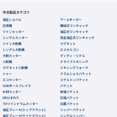
中古製品カテゴリ
油圧ショベル
アースオーガー
応用機
機械式ワンキャッチ
ツインカッター
油圧式ワンキャッチ
シングルカッター
完全油圧式ワンキャッチ
ツイン大割機
マグネット
シングル大割機
エスカルゴン
大割カッター
ディディ・リドル
小割機
ドライブミキシング
マグネット小割機
ミキシングフォーク
シャー
クラムシェルバケット
エコカッター
スケルトンバケット
GABオールブレイド
バケット
木材カッター
狭幅バケット
HRひまわり
広幅バケット
THツインドラムカッター
法面バケット
油圧ブレーカ(トップマウント)
リッパーバケット
油圧ブレーカ(サイドマウント)
シングルリッパー