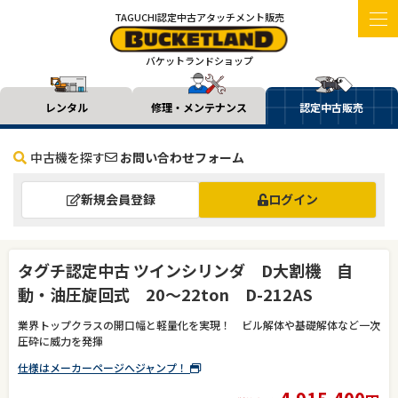
TAGUCHI認定中古アタッチメント販売
バケットランドショップ
レンタル
修理・メンテナンス
認定中古販売
中古機を探す
お問い合わせフォーム
新規会員登録
ログイン
タグチ認定中古 ツインシリンダ D大割機 自
動・油圧旋回式 20～22ton D-212AS
業界トップクラスの開口幅と軽量化を実現！ ビル解体や基礎解体など一次
圧砕に威力を発揮
仕様はメーカーページへジャンプ！