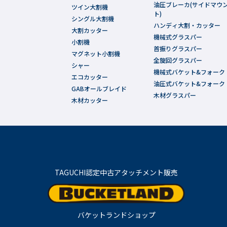
油圧ブレーカ(サイドマウ
ツイン大割機
ト)
シングル大割機
ハンディ大割・カッター
大割カッター
機械式グラスパー
小割機
首振りグラスパー
マグネット小割機
全旋回グラスパー
シャー
機械式バケット&フォーク
エコカッター
油圧式バケット&フォーク
GABオールブレイド
木材グラスパー
木材カッター
TAGUCHI認定中古アタッチメント販売
バケットランドショップ