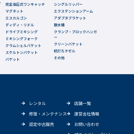
ン
完全油圧式ワンキャッチ
シングルリッパー
マグネット
エクステンションアーム
エスカルゴン
アダプタブラケット
ディディ・リドル
散水機
ドライブミキシング
クランプ・ブロックハンガ
ー
ミキシングフォーク
クリーンバケット
クラムシェルバケット
杭打ちチゼル
スケルトンバケット
その他
バケット
レンタル
店舗一覧
修理・メンテナンス
運営会社情報
認定中古販売
お問い合わせ