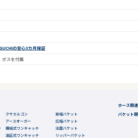
UCHIの安心3カ月保証
、ボスを付属
ホース関
クサカルゴン
狭幅バケット
バケット
アースオーガー
広幅バケット
ン
機械式ワンキャッチ
法面バケット
油圧式ワンキャッチ
リッパーバケット