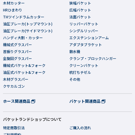
木材カッター
狭幅バケット
HRひまわり
広幅バケット
THツインドラムカッター
法面バケット
油圧ブレーカ(トップマウント)
リッパーバケット
油圧ブレーカ(サイドマウント)
シングルリッパー
ハンディ大割・カッター
エクステンションアーム
機械式グラスパー
アダプタブラケット
首振りグラスパー
散水機
全旋回グラスパー
クランプ・ブロックハンガー
機械式バケット&フォーク
クリーンバケット
油圧式バケット&フォーク
杭打ちチゼル
木材グラスパー
その他
クサカルゴン
ホース関連商品
バケット関連商品
バケットランドショップについて
特定商取引法
ご購入の流れ
ご利用規約