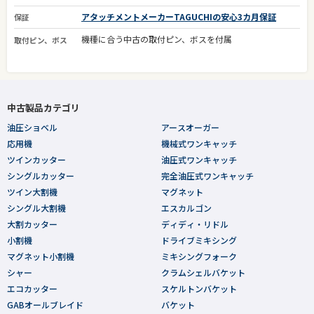
アタッチメントメーカーTAGUCHIの安心3カ月保証
保証
機種に合う中古の取付ピン、ボスを付属
取付ピン、ボス
中古製品カテゴリ
油圧ショベル
アースオーガー
応用機
機械式ワンキャッチ
ツインカッター
油圧式ワンキャッチ
シングルカッター
完全油圧式ワンキャッチ
ツイン大割機
マグネット
シングル大割機
エスカルゴン
大割カッター
ディディ・リドル
小割機
ドライブミキシング
マグネット小割機
ミキシングフォーク
シャー
クラムシェルバケット
エコカッター
スケルトンバケット
GABオールブレイド
バケット