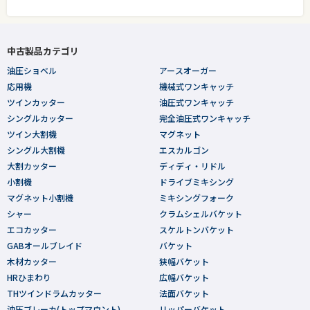
中古製品カテゴリ
油圧ショベル
アースオーガー
応用機
機械式ワンキャッチ
ツインカッター
油圧式ワンキャッチ
シングルカッター
完全油圧式ワンキャッチ
ツイン大割機
マグネット
シングル大割機
エスカルゴン
大割カッター
ディディ・リドル
小割機
ドライブミキシング
マグネット小割機
ミキシングフォーク
シャー
クラムシェルバケット
エコカッター
スケルトンバケット
GABオールブレイド
バケット
木材カッター
狭幅バケット
HRひまわり
広幅バケット
THツインドラムカッター
法面バケット
油圧ブレーカ(トップマウント)
リッパーバケット