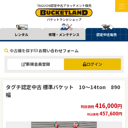
TAGUCHI認定中古アタッチメント販売
バケットランドショップ
レンタル
修理・メンテナンス
認定中古販売
中古機を探す
お問い合わせフォーム
新規会員登録
ログイン
タグチ認定中古 標準バケット 10～14ton 890
幅
416,000
円
税抜価格
457,600
円
税込価格