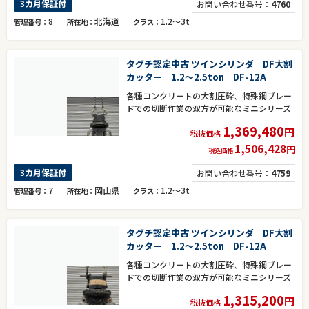
3カ月保証付
お問い合わせ番号：
4760
8
北海道
1.2～3t
管理番号
所在地
クラス
タグチ認定中古 ツインシリンダ DF大割
カッター 1.2～2.5ton DF-12A
各種コンクリートの大割圧砕、特殊鋼ブレー
ドでの切断作業の双方が可能なミニシリーズ
1,369,480
円
税抜価格
1,506,428
円
税込価格
3カ月保証付
お問い合わせ番号：
4759
7
岡山県
1.2～3t
管理番号
所在地
クラス
タグチ認定中古 ツインシリンダ DF大割
カッター 1.2～2.5ton DF-12A
各種コンクリートの大割圧砕、特殊鋼ブレー
ドでの切断作業の双方が可能なミニシリーズ
1,315,200
円
税抜価格