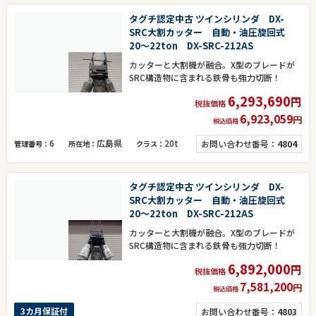
タグチ認定中古 ツインシリンダ DX-
SRC大割カッター 自動・油圧旋回式
20～22ton DX-SRC-212AS
カッターと大割機が融合。X型のブレードが
SRC構造物に含まれる鉄骨も強力切断！
6,293,690
円
税抜価格
6,923,059
円
税込価格
6
広島県
20t
お問い合わせ番号：
4804
管理番号
所在地
クラス
タグチ認定中古 ツインシリンダ DX-
SRC大割カッター 自動・油圧旋回式
20～22ton DX-SRC-212AS
カッターと大割機が融合。X型のブレードが
SRC構造物に含まれる鉄骨も強力切断！
6,892,000
円
税抜価格
7,581,200
円
税込価格
3カ月保証付
お問い合わせ番号：
4803