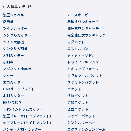
中古製品カテゴリ
油圧ショベル
アースオーガー
応用機
機械式ワンキャッチ
ツインカッター
油圧式ワンキャッチ
シングルカッター
完全油圧式ワンキャッチ
ツイン大割機
マグネット
シングル大割機
エスカルゴン
大割カッター
ディディ・リドル
小割機
ドライブミキシング
マグネット小割機
ミキシングフォーク
シャー
クラムシェルバケット
エコカッター
スケルトンバケット
GABオールブレイド
バケット
木材カッター
狭幅バケット
HRひまわり
広幅バケット
THツインドラムカッター
法面バケット
油圧ブレーカ(トップマウント)
リッパーバケット
油圧ブレーカ(サイドマウント)
シングルリッパー
ハンディ大割・カッター
エクステンションアーム