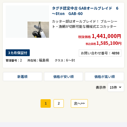
タグチ認定中古 GABオールブレイド 6
～8ton GAB-60
カッター部はオールブレイド！ ブルーシー
ト・漁網が切断可能な機械式エコカッター
1,441,000
円
税抜価格
1,585,100
円
税込価格
3カ月保証付
お問い合わせ番号：
4898
2
福島県
6～8t
管理番号
所在地
クラス
新着順
価格が安い順
価格が高い順
表示件
1
2
次へ>>