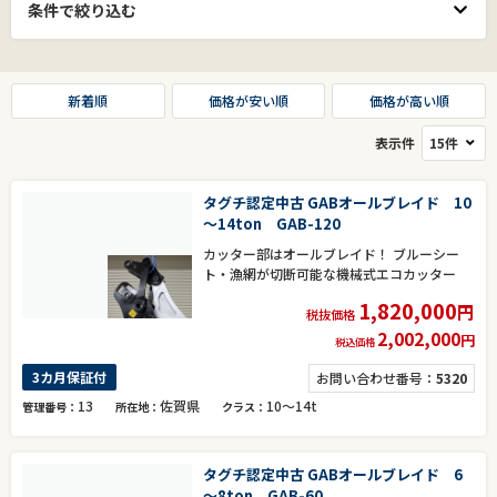
条件で絞り込む
新着順
価格が安い順
価格が高い順
表示件
タグチ認定中古 GABオールブレイド 10
～14ton GAB-120
カッター部はオールブレイド！ ブルーシー
ト・漁網が切断可能な機械式エコカッター
1,820,000
円
税抜価格
2,002,000
円
税込価格
3カ月保証付
お問い合わせ番号：
5320
13
佐賀県
10～14t
管理番号
所在地
クラス
タグチ認定中古 GABオールブレイド 6
～8ton GAB-60