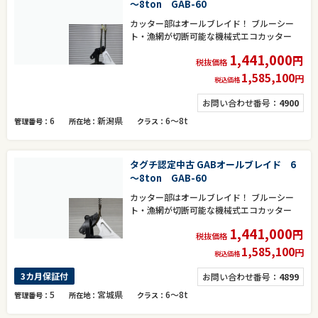
～8ton GAB-60
カッター部はオールブレイド！ ブルーシー
ト・漁網が切断可能な機械式エコカッター
1,441,000
円
税抜価格
1,585,100
円
税込価格
お問い合わせ番号：
4900
6
新潟県
6～8t
管理番号
所在地
クラス
タグチ認定中古 GABオールブレイド 6
～8ton GAB-60
カッター部はオールブレイド！ ブルーシー
ト・漁網が切断可能な機械式エコカッター
1,441,000
円
税抜価格
1,585,100
円
税込価格
3カ月保証付
お問い合わせ番号：
4899
5
宮城県
6～8t
管理番号
所在地
クラス