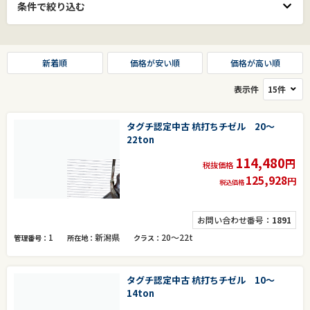
条件で絞り込む
新着順
価格が安い順
価格が高い順
表示件
タグチ認定中古 杭打ちチゼル 20～
22ton
114,480
円
税抜価格
125,928
円
税込価格
お問い合わせ番号：
1891
1
新潟県
20～22t
管理番号
所在地
クラス
タグチ認定中古 杭打ちチゼル 10～
14ton