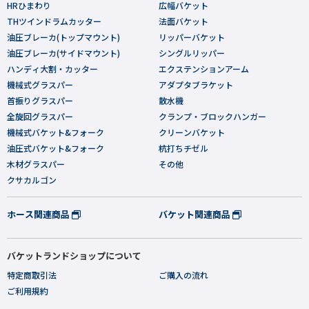
HRひまわり
広幅バケット
THツインドラムカッター
法面バケット
油圧ブレーカ(トップマウント)
リッパーバケット
油圧ブレーカ(サイドマウント)
シングルリッパー
ハンディ大割・カッター
エクステンションアーム
機械式グラスパー
アダプタブラケット
首振りグラスパー
散水機
全旋回グラスパー
クランプ・ブロックハンガー
機械式バケット&フォーク
クリーンバケット
油圧式バケット&フォーク
杭打ちチゼル
木材グラスパー
その他
クサカルゴン
ホース関連商品
バケット関連商品
バケットランドショップについて
特定商取引法
ご購入の流れ
ご利用規約