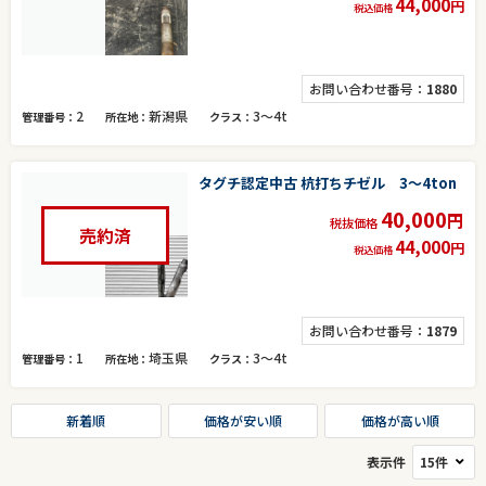
44,000
円
税込価格
お問い合わせ番号：
1880
2
新潟県
3～4t
管理番号
所在地
クラス
タグチ認定中古 杭打ちチゼル 3～4ton
40,000
円
税抜価格
売約済
44,000
円
税込価格
お問い合わせ番号：
1879
1
埼玉県
3～4t
管理番号
所在地
クラス
新着順
価格が安い順
価格が高い順
表示件