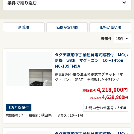
条件で絞り込む
新着順
価格が安い順
価格が高い順
表示件
タグチ認定中古 油圧発電式磁石付 MC小
割機 with マグ・ゴン 10～14ton
MC-135FM5A
電気配線不要の油圧発電式マグネット「マ
グ・ゴン」（PAT）を搭載した小割マグ
4,218,000
円
税抜価格
4,639,800
円
税込価格
3カ月保証付
お問い合わせ番号：
5438
7
秋田県
10～14t
管理番号
所在地
クラス
タグチ認定中古 油圧発電式磁石付 MC小