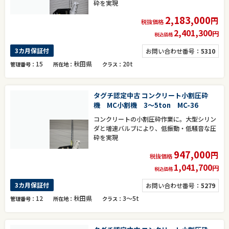
砕を実現
2,183,000
円
税抜価格
2,401,300
円
税込価格
3カ月保証付
お問い合わせ番号：
5310
15
秋田県
20t
管理番号
所在地
クラス
タグチ認定中古 コンクリート小割圧砕
機 MC小割機 3～5ton MC-36
コンクリートの小割圧砕作業に。大型シリン
ダと増速バルブにより、低振動・低騒音な圧
砕を実現
947,000
円
税抜価格
1,041,700
円
税込価格
3カ月保証付
お問い合わせ番号：
5279
12
秋田県
3～5t
管理番号
所在地
クラス