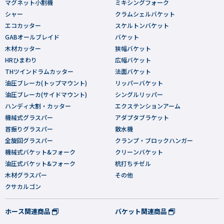
マグネット小割機
ミキシングフォーク
シャー
クラムシェルバケット
エコカッター
スケルトンバケット
GABオールブレイド
バケット
木材カッター
狭幅バケット
HRひまわり
広幅バケット
THツインドラムカッター
法面バケット
油圧ブレーカ(トップマウント)
リッパーバケット
油圧ブレーカ(サイドマウント)
シングルリッパー
ハンディ大割・カッター
エクステンションアーム
機械式グラスパー
アダプタブラケット
首振りグラスパー
散水機
全旋回グラスパー
クランプ・ブロックハンガー
機械式バケット&フォーク
クリーンバケット
油圧式バケット&フォーク
杭打ちチゼル
木材グラスパー
その他
クサカルゴン
ホース関連商品
バケット関連商品