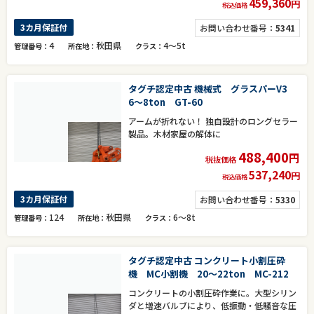
459,360
円
税込価格
3カ月保証付
お問い合わせ番号：
5341
4
秋田県
4～5t
管理番号
所在地
クラス
タグチ認定中古 機械式 グラスパーV3
6～8ton GT-60
アームが折れない！ 独自設計のロングセラー
製品。木材家屋の解体に
488,400
円
税抜価格
537,240
円
税込価格
3カ月保証付
お問い合わせ番号：
5330
124
秋田県
6～8t
管理番号
所在地
クラス
タグチ認定中古 コンクリート小割圧砕
機 MC小割機 20～22ton MC-212
コンクリートの小割圧砕作業に。大型シリン
ダと増速バルブにより、低振動・低騒音な圧