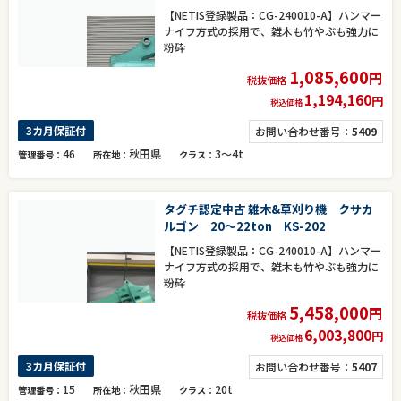
【NETIS登録製品：CG-240010-A】ハンマー
ナイフ方式の採用で、雑木も竹やぶも強力に
粉砕
1,085,600
円
税抜価格
1,194,160
円
税込価格
3カ月保証付
お問い合わせ番号：
5409
46
秋田県
3～4t
管理番号
所在地
クラス
タグチ認定中古 雑木&草刈り機 クサカ
ルゴン 20～22ton KS-202
【NETIS登録製品：CG-240010-A】ハンマー
ナイフ方式の採用で、雑木も竹やぶも強力に
粉砕
5,458,000
円
税抜価格
6,003,800
円
税込価格
3カ月保証付
お問い合わせ番号：
5407
15
秋田県
20t
管理番号
所在地
クラス