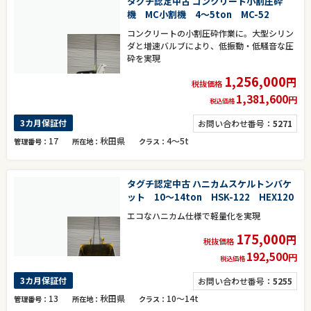
タグチ認定中古 コンクリート小割圧砕
機 MC小割機 4～5ton MC-52
コンクリートの小割圧砕作業に。大型シリン
ダと増速バルブにより、低振動・低騒音な圧
砕を実現
1,256,000
円
税抜価格
1,381,600
円
税込価格
3カ月保証付
お問い合わせ番号：
5271
17
秋田県
4～5t
管理番号
所在地
クラス
タグチ認定中古 ハニカムスケルトンバケ
ット 10～14ton HSK-122 HEX120
エコなハニカム仕様で軽量化を実現
175,000
円
税抜価格
192,500
円
税込価格
3カ月保証付
お問い合わせ番号：
5255
13
秋田県
10～14t
管理番号
所在地
クラス