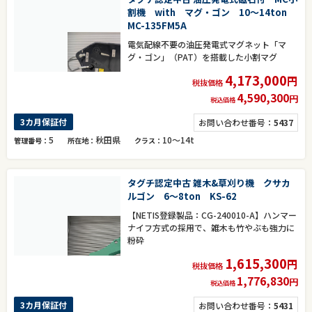
割機 with マグ・ゴン 10～14ton
MC-135FM5A
電気配線不要の油圧発電式マグネット「マ
グ・ゴン」（PAT）を搭載した小割マグ
4,173,000
円
税抜価格
4,590,300
円
税込価格
3カ月保証付
お問い合わせ番号：
5437
5
秋田県
10～14t
管理番号
所在地
クラス
タグチ認定中古 雑木&草刈り機 クサカ
ルゴン 6～8ton KS-62
【NETIS登録製品：CG-240010-A】ハンマー
ナイフ方式の採用で、雑木も竹やぶも強力に
粉砕
1,615,300
円
税抜価格
1,776,830
円
税込価格
3カ月保証付
お問い合わせ番号：
5431