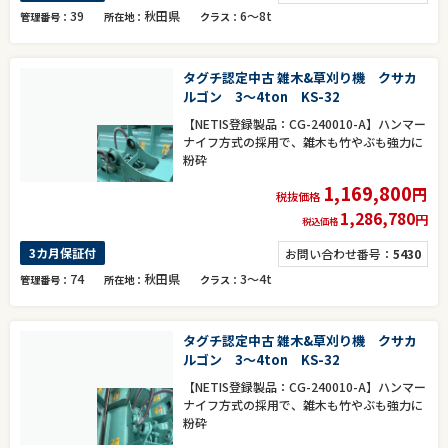
39
秋田県
6～8t
管理番号
所在地
クラス
タグチ認定中古 雑木&草刈り機 クサカ
ルゴン 3～4ton KS-32
【NETIS登録製品：CG-240010-A】ハンマー
ナイフ方式の採用で、雑木も竹やぶも強力に
粉砕
1,169,800
円
税抜価格
1,286,780
円
税込価格
3カ月保証付
お問い合わせ番号：
5430
74
秋田県
3～4t
管理番号
所在地
クラス
タグチ認定中古 雑木&草刈り機 クサカ
ルゴン 3～4ton KS-32
【NETIS登録製品：CG-240010-A】ハンマー
ナイフ方式の採用で、雑木も竹やぶも強力に
粉砕