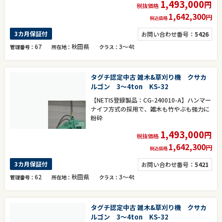
1,493,000
円
税抜価格
1,642,300
円
税込価格
3カ月保証付
お問い合わせ番号：
5426
67
秋田県
3～4t
管理番号
所在地
クラス
タグチ認定中古 雑木&草刈り機 クサカ
ルゴン 3～4ton KS-32
【NETIS登録製品：CG-240010-A】ハンマー
ナイフ方式の採用で、雑木も竹やぶも強力に
粉砕
1,493,000
円
税抜価格
1,642,300
円
税込価格
3カ月保証付
お問い合わせ番号：
5421
62
秋田県
3～4t
管理番号
所在地
クラス
タグチ認定中古 雑木&草刈り機 クサカ
ルゴン 3～4ton KS-32