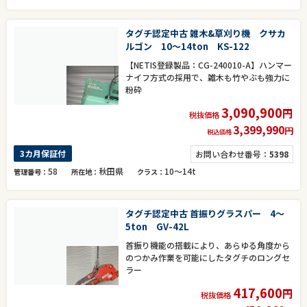
タグチ認定中古 雑木&草刈り機 クサカ
ルゴン 10～14ton KS-122
【NETIS登録製品：CG-240010-A】ハンマー
ナイフ方式の採用で、雑木も竹やぶも強力に
粉砕
3,090,900
円
税抜価格
3,399,990
円
税込価格
3カ月保証付
お問い合わせ番号：
5398
58
秋田県
10～14t
管理番号
所在地
クラス
タグチ認定中古 首振りグラスパー 4～
5ton GV-42L
首振り機能の搭載により、あらゆる角度から
のつかみ作業を可能にしたタグチのロングセ
ラー
417,600
円
税抜価格