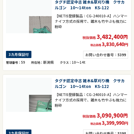
タグチ認定中古 雑木&草刈り機 クサカ
ルゴン 10～14ton KS-122
【NETIS登録製品：CG-240010-A】ハンマー
ナイフ方式の採用で、雑木も竹やぶも強力に
粉砕
3,482,400
円
税抜価格
3,830,640
円
税込価格
3カ月保証付
お問い合わせ番号：
5399
59
新潟県
10～14t
管理番号
所在地
クラス
タグチ認定中古 雑木&草刈り機 クサカ
ルゴン 10～14ton KS-122
【NETIS登録製品：CG-240010-A】ハンマー
ナイフ方式の採用で、雑木も竹やぶも強力に
粉砕
3,090,900
円
税抜価格
3,399,990
円
税込価格
3カ月保証付
お問い合わせ番号：
5398