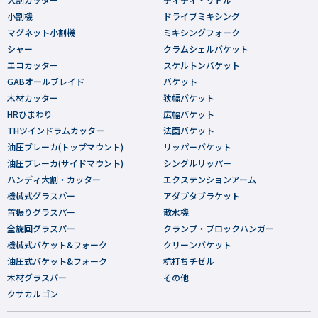
小割機
ドライブミキシング
マグネット小割機
ミキシングフォーク
シャー
クラムシェルバケット
エコカッター
スケルトンバケット
GABオールブレイド
バケット
木材カッター
狭幅バケット
HRひまわり
広幅バケット
THツインドラムカッター
法面バケット
油圧ブレーカ(トップマウント)
リッパーバケット
油圧ブレーカ(サイドマウント)
シングルリッパー
ハンディ大割・カッター
エクステンションアーム
機械式グラスパー
アダプタブラケット
首振りグラスパー
散水機
全旋回グラスパー
クランプ・ブロックハンガー
機械式バケット&フォーク
クリーンバケット
油圧式バケット&フォーク
杭打ちチゼル
木材グラスパー
その他
クサカルゴン