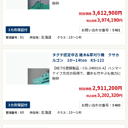
粉砕
3,612,900
円
税抜価格
3,974,190
円
税込価格
3カ月保証付
お問い合わせ番号：
5401
61
北海道
10～14t
管理番号
所在地
クラス
タグチ認定中古 雑木&草刈り機 クサカ
ルゴン 10～14ton KS-122
【NETIS登録製品：CG-240010-A】ハンマー
ナイフ方式の採用で、雑木も竹やぶも強力に
粉砕
2,911,200
円
税抜価格
3,202,320
円
税込価格
3カ月保証付
お問い合わせ番号：
5400
60
北海道
10～14t
管理番号
所在地
クラス