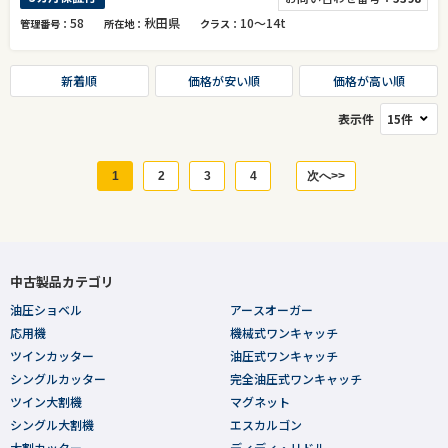
58
秋田県
10～14t
管理番号
所在地
クラス
新着順
価格が安い順
価格が高い順
表示件
1
2
3
4
次へ>>
中古製品カテゴリ
油圧ショベル
アースオーガー
応用機
機械式ワンキャッチ
ツインカッター
油圧式ワンキャッチ
シングルカッター
完全油圧式ワンキャッチ
ツイン大割機
マグネット
シングル大割機
エスカルゴン
大割カッター
ディディ・リドル