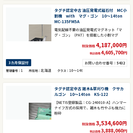
タグチ認定中古 油圧発電式磁石付 MC小
割機 with マグ・ゴン 10～14ton
MC-135FM5A
電気配線不要の油圧発電式マグネット「マ
グ・ゴン」（PAT）を搭載した小割マグ
4,187,000
円
税抜価格
4,605,700
円
税込価格
3カ月保証付
お問い合わせ番号：
5432
1
北海道
10～14t
管理番号
所在地
クラス
タグチ認定中古 雑木&草刈り機 クサカ
ルゴン 10～14ton KS-122
【NETIS登録製品：CG-240010-A】ハンマー
ナイフ方式の採用で、雑木も竹やぶも強力に
粉砕
3,534,600
円
税抜価格
3,888,060
円
税込価格