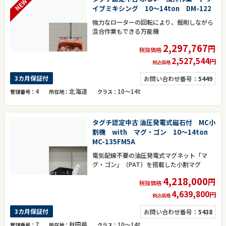
NEW
イブミキシング 10～14ton DM-122
強力なローターの回転により、掘削しながら
混合作業もできる万能機
2,297,767
円
税抜価格
2,527,544
円
税込価格
3カ月保証付
お問い合わせ番号：
5449
4
北海道
10～14t
管理番号
所在地
クラス
タグチ認定中古 油圧発電式磁石付 MC小
割機 with マグ・ゴン 10～14ton
MC-135FM5A
電気配線不要の油圧発電式マグネット「マ
グ・ゴン」（PAT）を搭載した小割マグ
4,218,000
円
税抜価格
4,639,800
円
税込価格
3カ月保証付
お問い合わせ番号：
5438
7
秋田県
10～14t
管理番号
所在地
クラス