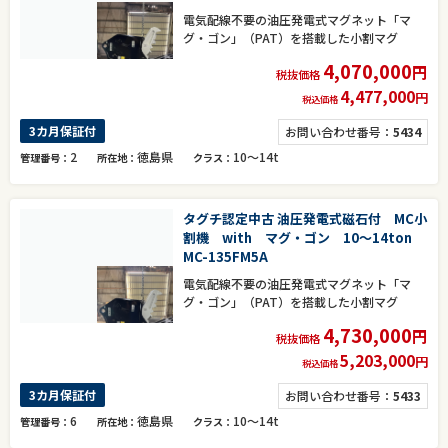
電気配線不要の油圧発電式マグネット「マ
グ・ゴン」（PAT）を搭載した小割マグ
4,070,000
円
税抜価格
4,477,000
円
税込価格
3カ月保証付
お問い合わせ番号：
5434
2
徳島県
10～14t
管理番号
所在地
クラス
タグチ認定中古 油圧発電式磁石付 MC小
割機 with マグ・ゴン 10～14ton
MC-135FM5A
電気配線不要の油圧発電式マグネット「マ
グ・ゴン」（PAT）を搭載した小割マグ
4,730,000
円
税抜価格
5,203,000
円
税込価格
3カ月保証付
お問い合わせ番号：
5433
6
徳島県
10～14t
管理番号
所在地
クラス