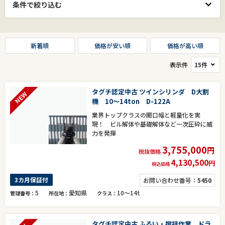
条件で絞り込む
新着順
価格が安い順
価格が高い順
表示件
タグチ認定中古 ツインシリンダ D大割
NEW
機 10～14ton D-122A
業界トップクラスの開口幅と軽量化を実
現！ ビル解体や基礎解体など一次圧砕に威
力を発揮
3,755,000
円
税抜価格
4,130,500
円
税込価格
3カ月保証付
お問い合わせ番号：
5450
5
愛知県
10～14t
管理番号
所在地
クラス
タグチ認定中古 ふるい・撹拌作業 ドラ