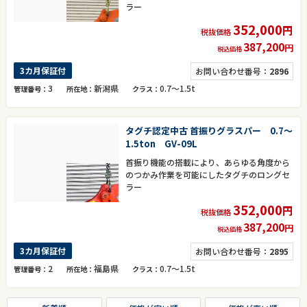
ラー
352,000
円
税抜価格
387,200
円
税込価格
3カ月保証付
お問い合わせ番号：
2896
3
新潟県
0.7～1.5t
管理番号
所在地
クラス
タグチ認定中古 首振りグラスパー 0.7～
1.5ton GV-09L
首振り機能の搭載により、あらゆる角度から
のつかみ作業を可能にしたタグチのロングセ
ラー
352,000
円
税抜価格
387,200
円
税込価格
3カ月保証付
お問い合わせ番号：
2895
2
福島県
0.7～1.5t
管理番号
所在地
クラス