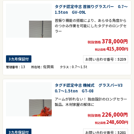
タグチ認定中古 首振りグラスパー 0.7～
1.5ton GV-09L
首振り機能の搭載により、あらゆる角度から
のつかみ作業を可能にしたタグチのロングセ
ラー
378,000
円
税抜価格
415,800
円
税込価格
3カ月保証付
お問い合わせ番号：
5239
13
佐賀県
0.7～1.5t
管理番号
所在地
クラス
タグチ認定中古 機械式 グラスパーV3
0.7～1.5ton GT-08
アームが折れない！ 独自設計のロングセラー
製品。木材家屋の解体に
226,000
円
税抜価格
248,600
円
税込価格
3カ月保証付
お問い合わせ番号：
5201