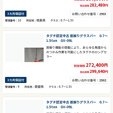
282,480
円
税込価格
3カ月保証付
お問い合わせ番号：
2903
10
徳島県
0.7～1.5t
管理番号
所在地
クラス
タグチ認定中古 首振りグラスパー 0.7～
1.5ton GV-09L
首振り機能の搭載により、あらゆる角度から
のつかみ作業を可能にしたタグチのロングセ
ラー
272,400
円
税抜価格
299,640
円
税込価格
3カ月保証付
お問い合わせ番号：
2902
9
愛媛県
0.7～1.5t
管理番号
所在地
クラス
タグチ認定中古 首振りグラスパー 0.7～
1.5ton GV-09L