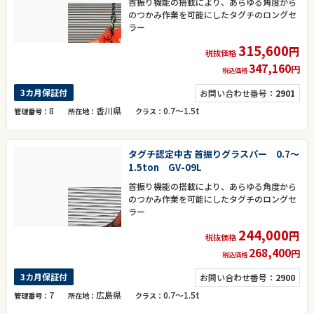
首振り機能の搭載により、あらゆる角度から
のつかみ作業を可能にしたタグチのロングセ
ラー
315,600
円
税抜価格
347,160
円
税込価格
3カ月保証付
お問い合わせ番号：
2901
8
香川県
0.7～1.5t
管理番号
所在地
クラス
タグチ認定中古 首振りグラスパー 0.7～
1.5ton GV-09L
首振り機能の搭載により、あらゆる角度から
のつかみ作業を可能にしたタグチのロングセ
ラー
244,000
円
税抜価格
268,400
円
税込価格
3カ月保証付
お問い合わせ番号：
2900
7
広島県
0.7～1.5t
管理番号
所在地
クラス