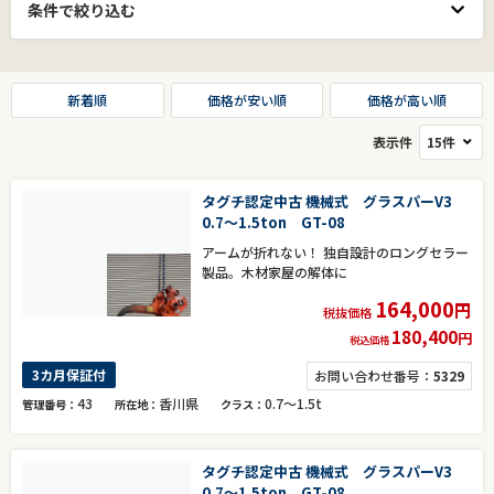
条件で絞り込む
新着順
価格が安い順
価格が高い順
表示件
タグチ認定中古 機械式 グラスパーV3
0.7～1.5ton GT-08
アームが折れない！ 独自設計のロングセラー
製品。木材家屋の解体に
164,000
円
税抜価格
180,400
円
税込価格
3カ月保証付
お問い合わせ番号：
5329
43
香川県
0.7～1.5t
管理番号
所在地
クラス
タグチ認定中古 機械式 グラスパーV3
0.7～1.5ton GT-08