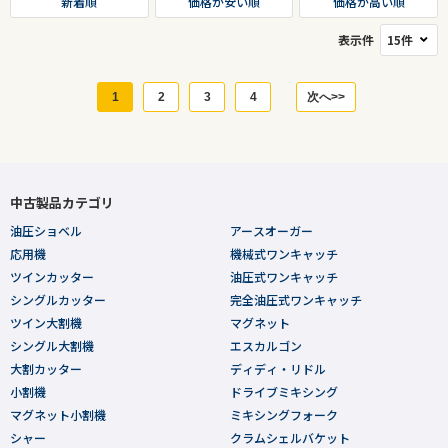
新着順
価格が安い順
価格が高い順
表示件
1
2
3
4
次へ>>
中古製品カテゴリ
油圧ショベル
アースオーガー
応用機
機械式ワンキャッチ
ツインカッター
油圧式ワンキャッチ
シングルカッター
完全油圧式ワンキャッチ
ツイン大割機
マグネット
シングル大割機
エスカルゴン
大割カッター
ディディ・リドル
小割機
ドライブミキシング
マグネット小割機
ミキシングフォーク
シャー
クラムシェルバケット