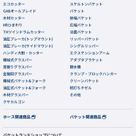
エコカッター
スケルトンバケット
GABオールブレイド
バケット
木材カッター
狭幅バケット
HRひまわり
広幅バケット
THツインドラムカッター
法面バケット
油圧ブレーカ(トップマウント)
リッパーバケット
油圧ブレーカ(サイドマウント)
シングルリッパー
ハンディ大割・カッター
エクステンションアーム
機械式グラスパー
アダプタブラケット
首振りグラスパー
散水機
全旋回グラスパー
クランプ・ブロックハンガー
機械式バケット&フォーク
クリーンバケット
油圧式バケット&フォーク
杭打ちチゼル
木材グラスパー
その他
クサカルゴン
ホース関連商品
バケット関連商品
バケットランドショップについて