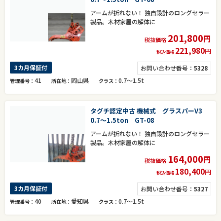
アームが折れない！ 独自設計のロングセラー
製品。木材家屋の解体に
201,800
円
税抜価格
221,980
円
税込価格
3カ月保証付
お問い合わせ番号：
5328
41
岡山県
0.7～1.5t
管理番号
所在地
クラス
タグチ認定中古 機械式 グラスパーV3
0.7～1.5ton GT-08
アームが折れない！ 独自設計のロングセラー
製品。木材家屋の解体に
164,000
円
税抜価格
180,400
円
税込価格
3カ月保証付
お問い合わせ番号：
5327
40
愛知県
0.7～1.5t
管理番号
所在地
クラス