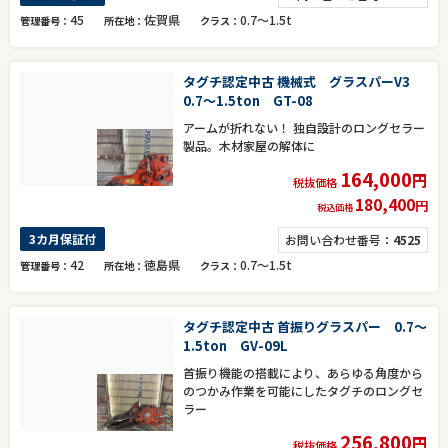
45
佐賀県
0.7～1.5t
管理番号
所在地
クラス
タグチ認定中古 機械式 グラスパーV3
0.7～1.5ton GT-08
アームが折れない！ 独自設計のロングセラー
製品。木材家屋の解体に
164,000
円
税抜価格
180,400
円
税込価格
3カ月保証付
お問い合わせ番号：
4525
42
徳島県
0.7～1.5t
管理番号
所在地
クラス
タグチ認定中古 首振りグラスパー 0.7～
1.5ton GV-09L
首振り機能の搭載により、あらゆる角度から
のつかみ作業を可能にしたタグチのロングセ
ラー
256,800
円
税抜価格