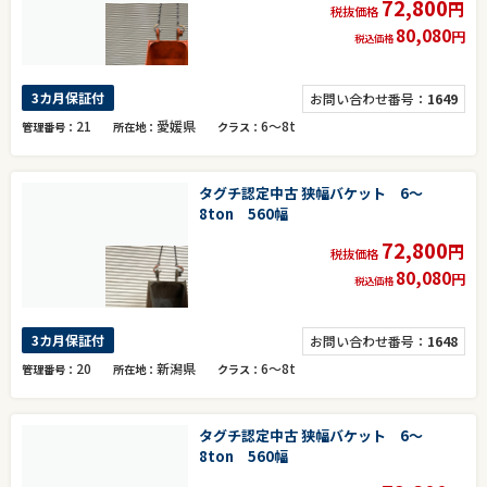
72,800
円
税抜価格
80,080
円
税込価格
3カ月保証付
お問い合わせ番号：
1649
21
愛媛県
6～8t
管理番号
所在地
クラス
タグチ認定中古 狭幅バケット 6～
8ton 560幅
72,800
円
税抜価格
80,080
円
税込価格
3カ月保証付
お問い合わせ番号：
1648
20
新潟県
6～8t
管理番号
所在地
クラス
タグチ認定中古 狭幅バケット 6～
8ton 560幅