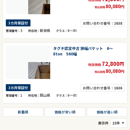
80,080
円
税込価格
3カ月保証付
お問い合わせ番号：
1638
3
新潟県
6～8t
管理番号
所在地
クラス
タグチ認定中古 狭幅バケット 6～
8ton 560幅
72,800
円
税抜価格
80,080
円
税込価格
3カ月保証付
お問い合わせ番号：
1636
1
岡山県
6～8t
管理番号
所在地
クラス
新着順
価格が安い順
価格が高い順
表示件