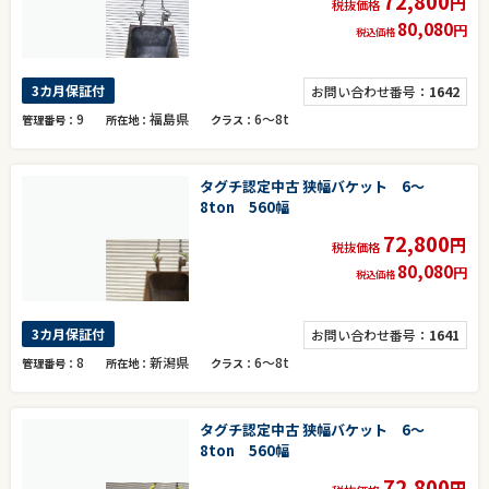
72,800
円
税抜価格
80,080
円
税込価格
3カ月保証付
お問い合わせ番号：
1642
9
福島県
6～8t
管理番号
所在地
クラス
タグチ認定中古 狭幅バケット 6～
8ton 560幅
72,800
円
税抜価格
80,080
円
税込価格
3カ月保証付
お問い合わせ番号：
1641
8
新潟県
6～8t
管理番号
所在地
クラス
タグチ認定中古 狭幅バケット 6～
8ton 560幅
72,800
円