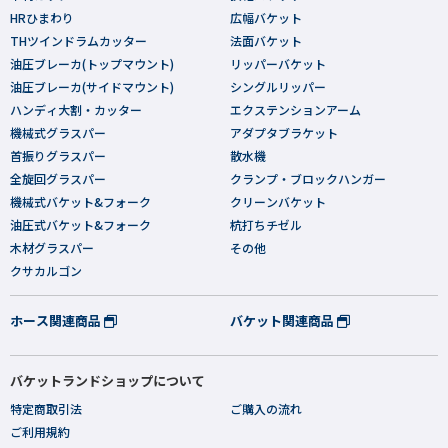
HRひまわり
広幅バケット
THツインドラムカッター
法面バケット
油圧ブレーカ(トップマウント)
リッパーバケット
油圧ブレーカ(サイドマウント)
シングルリッパー
ハンディ大割・カッター
エクステンションアーム
機械式グラスパー
アダプタブラケット
首振りグラスパー
散水機
全旋回グラスパー
クランプ・ブロックハンガー
機械式バケット&フォーク
クリーンバケット
油圧式バケット&フォーク
杭打ちチゼル
木材グラスパー
その他
クサカルゴン
ホース関連商品
バケット関連商品
バケットランドショップについて
特定商取引法
ご購入の流れ
ご利用規約