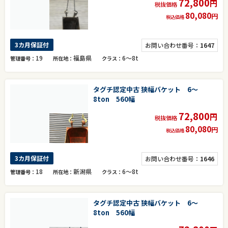
72,800
円
税抜価格
80,080
円
税込価格
3カ月保証付
お問い合わせ番号：
1647
19
福島県
6～8t
管理番号
所在地
クラス
タグチ認定中古 狭幅バケット 6～
8ton 560幅
72,800
円
税抜価格
80,080
円
税込価格
3カ月保証付
お問い合わせ番号：
1646
18
新潟県
6～8t
管理番号
所在地
クラス
タグチ認定中古 狭幅バケット 6～
8ton 560幅