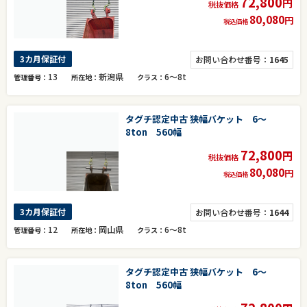
72,800
円
税抜価格
80,080
円
税込価格
3カ月保証付
お問い合わせ番号：
1645
13
新潟県
6～8t
管理番号
所在地
クラス
タグチ認定中古 狭幅バケット 6～
8ton 560幅
72,800
円
税抜価格
80,080
円
税込価格
3カ月保証付
お問い合わせ番号：
1644
12
岡山県
6～8t
管理番号
所在地
クラス
タグチ認定中古 狭幅バケット 6～
8ton 560幅