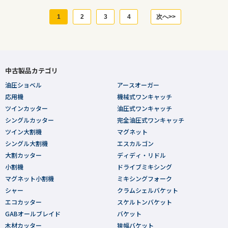
1
2
3
4
次へ>>
中古製品カテゴリ
油圧ショベル
アースオーガー
応用機
機械式ワンキャッチ
ツインカッター
油圧式ワンキャッチ
シングルカッター
完全油圧式ワンキャッチ
ツイン大割機
マグネット
シングル大割機
エスカルゴン
大割カッター
ディディ・リドル
小割機
ドライブミキシング
マグネット小割機
ミキシングフォーク
シャー
クラムシェルバケット
エコカッター
スケルトンバケット
GABオールブレイド
バケット
木材カッター
狭幅バケット