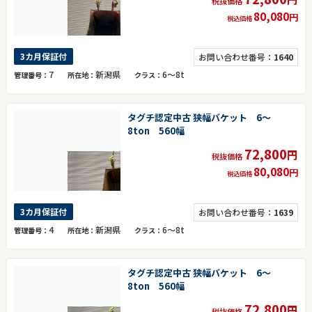
税抜価格
80,080
円
税込価格
3カ月保証付
お問い合わせ番号：
1640
7
新潟県
6～8t
管理番号
所在地
クラス
タグチ認定中古 狭幅バケット 6～
8ton 560幅
72,800
円
税抜価格
80,080
円
税込価格
3カ月保証付
お問い合わせ番号：
1639
4
新潟県
6～8t
管理番号
所在地
クラス
タグチ認定中古 狭幅バケット 6～
8ton 560幅
72,800
円
税抜価格