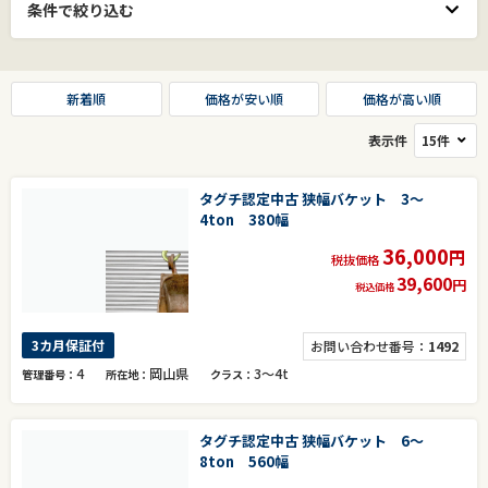
条件で絞り込む
新着順
価格が安い順
価格が高い順
表示件
タグチ認定中古 狭幅バケット 3～
4ton 380幅
36,000
円
税抜価格
39,600
円
税込価格
3カ月保証付
お問い合わせ番号：
1492
4
岡山県
3～4t
管理番号
所在地
クラス
タグチ認定中古 狭幅バケット 6～
8ton 560幅