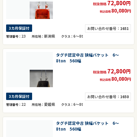
72,800
円
税抜価格
80,080
円
税込価格
3カ月保証付
お問い合わせ番号：
1651
23
新潟県
6～8t
管理番号
所在地
クラス
タグチ認定中古 狭幅バケット 6～
8ton 560幅
72,800
円
税抜価格
80,080
円
税込価格
3カ月保証付
お問い合わせ番号：
1650
22
愛媛県
6～8t
管理番号
所在地
クラス
タグチ認定中古 狭幅バケット 6～
8ton 560幅