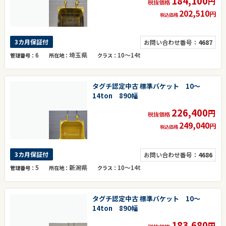
184,100
円
税抜価格
202,510
円
税込価格
3カ月保証付
お問い合わせ番号：
4687
6
埼玉県
10～14t
管理番号
所在地
クラス
タグチ認定中古 標準バケット 10～
14ton 890幅
226,400
円
税抜価格
249,040
円
税込価格
3カ月保証付
お問い合わせ番号：
4686
5
新潟県
10～14t
管理番号
所在地
クラス
タグチ認定中古 標準バケット 10～
14ton 890幅
183,680
円