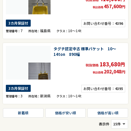
457,600
円
税込価格
3カ月保証付
お問い合わせ番号：
4396
7
福島県
10～14t
管理番号
所在地
クラス
タグチ認定中古 標準バケット 10～
14ton 890幅
183,680
円
税抜価格
202,048
円
税込価格
3カ月保証付
お問い合わせ番号：
4395
3
新潟県
10～14t
管理番号
所在地
クラス
新着順
価格が安い順
価格が高い順
表示件