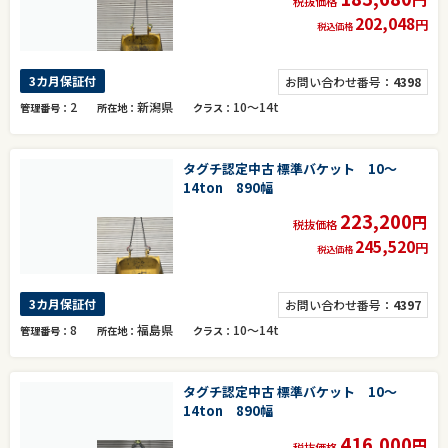
税抜価格
202,048
円
税込価格
3カ月保証付
お問い合わせ番号：
4398
2
新潟県
10～14t
管理番号
所在地
クラス
タグチ認定中古 標準バケット 10～
14ton 890幅
223,200
円
税抜価格
245,520
円
税込価格
3カ月保証付
お問い合わせ番号：
4397
8
福島県
10～14t
管理番号
所在地
クラス
タグチ認定中古 標準バケット 10～
14ton 890幅
416,000
円
税抜価格