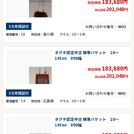
183,680
円
税抜価格
202,048
円
税込価格
3カ月保証付
お問い合わせ番号：
4692
18
香川県
10～14t
管理番号
所在地
クラス
タグチ認定中古 標準バケット 10～
14ton 890幅
183,680
円
税抜価格
202,048
円
税込価格
3カ月保証付
お問い合わせ番号：
4691
14
広島県
10～14t
管理番号
所在地
クラス
タグチ認定中古 標準バケット 10～
14ton 890幅