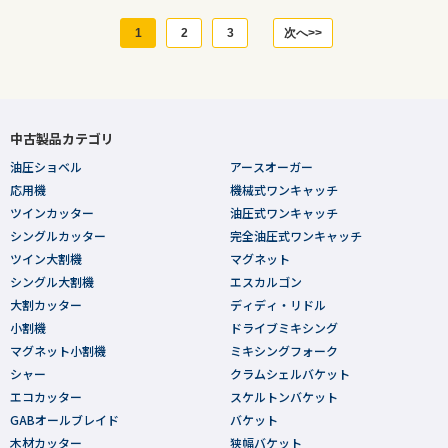
1
2
3
次へ>>
中古製品カテゴリ
油圧ショベル
アースオーガー
応用機
機械式ワンキャッチ
ツインカッター
油圧式ワンキャッチ
シングルカッター
完全油圧式ワンキャッチ
ツイン大割機
マグネット
シングル大割機
エスカルゴン
大割カッター
ディディ・リドル
小割機
ドライブミキシング
マグネット小割機
ミキシングフォーク
シャー
クラムシェルバケット
エコカッター
スケルトンバケット
GABオールブレイド
バケット
木材カッター
狭幅バケット