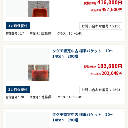
416,000
円
税抜価格
457,600
円
税込価格
3カ月保証付
お問い合わせ番号：
5196
17
広島県
10～14t
管理番号
所在地
クラス
タグチ認定中古 標準バケット 10～
14ton 890幅
183,680
円
税抜価格
202,048
円
税込価格
3カ月保証付
お問い合わせ番号：
4693
20
徳島県
10～14t
管理番号
所在地
クラス
タグチ認定中古 標準バケット 10～
14ton 890幅