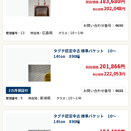
183,680
円
税抜価格
202,048
円
税込価格
お問い合わせ番号：
4690
13
広島県
10～14t
管理番号
所在地
クラス
タグチ認定中古 標準バケット 10～
14ton 890幅
201,866
円
税抜価格
222,053
円
税込価格
3カ月保証付
お問い合わせ番号：
4688
9
新潟県
10～14t
管理番号
所在地
クラス
タグチ認定中古 標準バケット 10～
14ton 890幅