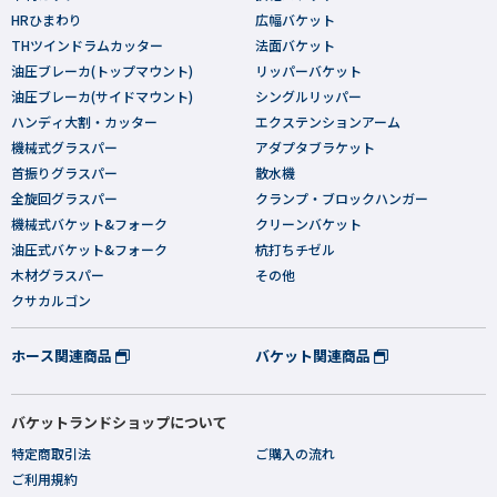
HRひまわり
広幅バケット
THツインドラムカッター
法面バケット
油圧ブレーカ(トップマウント)
リッパーバケット
油圧ブレーカ(サイドマウント)
シングルリッパー
ハンディ大割・カッター
エクステンションアーム
機械式グラスパー
アダプタブラケット
首振りグラスパー
散水機
全旋回グラスパー
クランプ・ブロックハンガー
機械式バケット&フォーク
クリーンバケット
油圧式バケット&フォーク
杭打ちチゼル
木材グラスパー
その他
クサカルゴン
ホース関連商品
バケット関連商品
バケットランドショップについて
特定商取引法
ご購入の流れ
ご利用規約